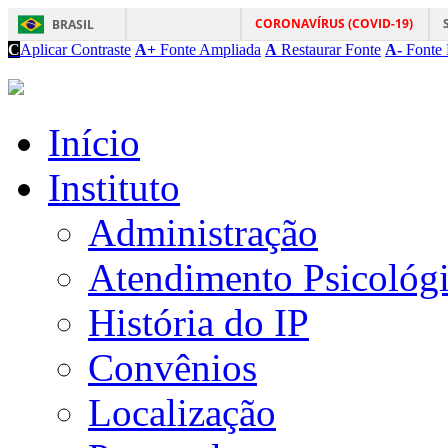
CORONAVÍRUS (COVID-19)
BRASIL
C
Aplicar Contraste
A+
Fonte Ampliada
A
Restaurar Fonte
A-
Fonte 
Início
Instituto
Administração
Atendimento Psicológ
História do IP
Convênios
Localização